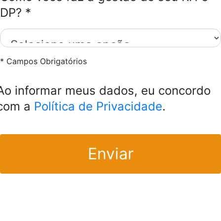
DP? *
* Campos Obrigatórios
Ao informar meus dados, eu concordo
com a
Política de Privacidade
.
Enviar